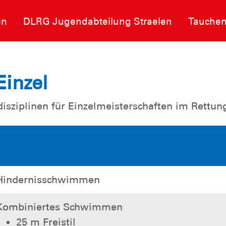
en
DLRG Jugendabteilung Straelen
Tauche
Einzel
isziplinen für Einzelmeisterschaften im Rett
Hindernisschwimmen
Kombiniertes Schwimmen
25 m Freistil