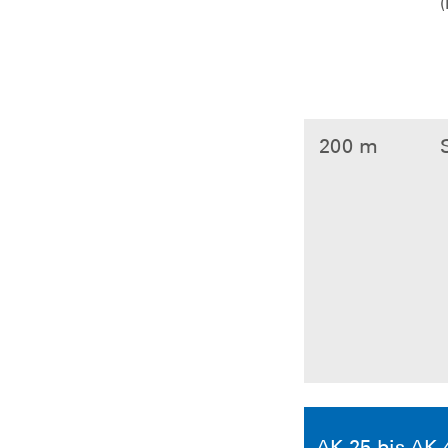
(
200 m
AK 25 bis AK 