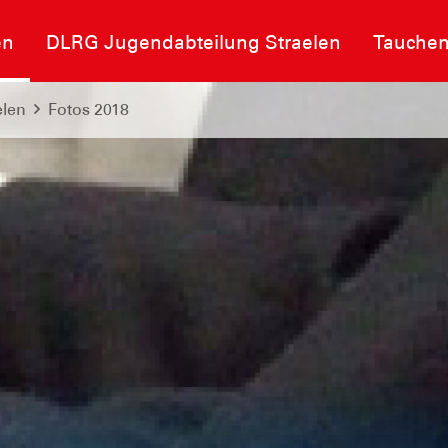
en
DLRG Jugendabteilung Straelen
Tauche
elen
Fotos 2018